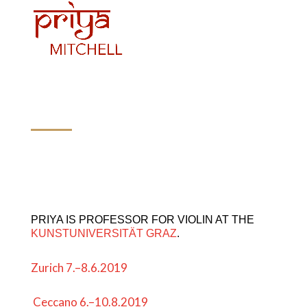
Masterclasses
PRIYA IS PRO­FES­SOR FOR VIO­LIN AT THE
KUN­STU­NI­VER­SITÄT GRAZ
.
Zurich 7.–8.6.2019
Cec­ca­no 6.–10.8.2019